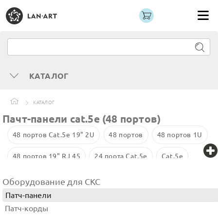
КАТАЛОГ
КАТАЛОГ
Пачт-панели cat.5e (48 портов)
48 портов Cat.5e 19" 2U
48 портов
48 портов 1U
48 портов 19" RJ 45
24 порта Cat.5e
Cat.5e
48 портов 2U
UTP 24 порта Cat.5e
Оборудование для СКС
Патч-панели
48 портов Eurolan
UTP 48 портов
Патч-корды