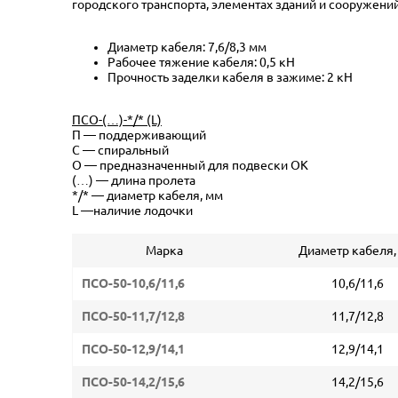
городского транспорта, элементах зданий и сооружений
Диаметр кабеля: 7,6/8,3 мм
Рабочее тяжение кабеля: 0,5 кН
Прочность заделки кабеля в зажиме: 2 кН
ПСО-(…)-*/* (L)
П — поддерживающий
С — спиральный
О — предназначенный для подвески ОК
(…) — длина пролета
*/* — диаметр кабеля, мм
L —наличие лодочки
Марка
Диаметр кабеля,
ПСО-50-10,6/11,6
10,6/11,6
ПСО-50-11,7/12,8
11,7/12,8
ПСО-50-12,9/14,1
12,9/14,1
ПСО-50-14,2/15,6
14,2/15,6