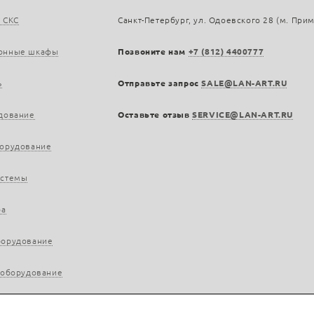
 СКС
Санкт-Петербург, ул. Одоевского 28 (м. При
онные шкафы
Позвоните нам
+7 (812) 4400777
ь
Отправьте запрос
SALE@LAN-ART.RU
дование
Оставьте отзыв
SERVICE@LAN-ART.RU
борудование
истемы
ра
борудование
 оборудование