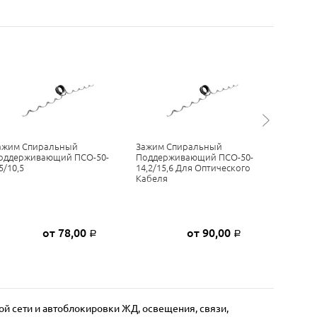
ажим Спиральный
Зажим Спиральный
Зажим Т
оддерживающий ПСО-50-
Поддерживающий ПСО-50-
11,7/12,
5/10,5
14,2/15,6 Для Оптического
Кабеля
Кабеля
от 78,00
от 90,00
Р
Р
й сети и автоблокировки ЖД, освещения, связи,