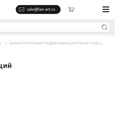
sale@lan-art.ru
Я
ЗАЖИМ СПИРАЛЬНЫЙ ПОДДЕРЖИВАЮЩИЙ ПСО-50-7,6/8,3 L
щий