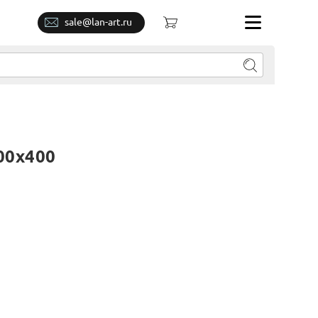
sale@lan-art.ru
00x400