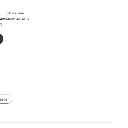
 500 рублей для
 доставим заказ на
е)
aster