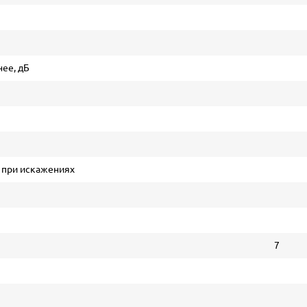
нее, дБ
) при искажениях
7