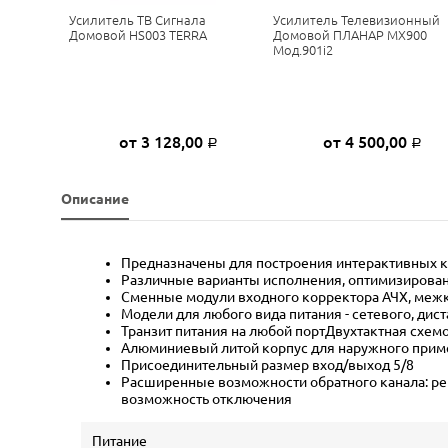
онный
Усилитель ТВ Сигнала
Усилитель Телевизионный
2000
Домовой HS003 TERRA
Домовой ПЛАНАР МХ900
Мод.901i2
ну
от 3 128,00
от 4 500,00
Р
Р
Описание
Предназначены для построения интерактивных к
Различные варианты исполнения, оптимизирован
Сменные модули входного корректора АЧХ, межк
Модели для любого вида питания - сетевого, ди
Транзит питания на любой портДвухтактная схемот
Алюминиевый литой корпус для наружного приме
Присоединительный размер вход/выход 5/8
Расширенные возможности обратного канала: рег
возможность отключения
Питание