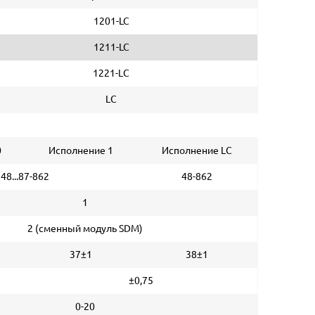
1201-LC
1211-LC
1221-LС
LС
0
Исполнение 1
Исполнение LС
48...87-862
48-862
1
2 (сменный модуль SDM)
37±1
38±1
±0,75
0-20