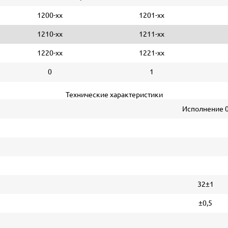
1200-хх
1201-хх
1210-хх
1211-хх
1220-хх
1221-хх
0
1
Технические характеристики
Исполнение 
32±1
±0,5