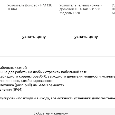
Усилитель Домовой HA113U
Усилитель Телевизионный
У
TERRA
Домовой ПЛАНАР SD1500
Ш
Модель 1520
М
узнать цену
узнать цену
абельных сетей
ные для работы на любых отрезках кабельной сети
аскадного корректора АЧХ, выходного делителя мощности, усилите
станционного, комбинированного
ехника (push-pull) на GaAs-элементах
нения (IP64)
улировки по входу и выходу, возможность установки дополнитель
с обратным каналом