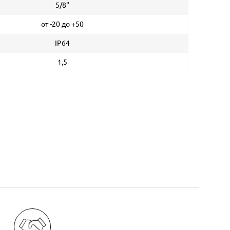
5/8"
от -20 до +50
IP64
1,5