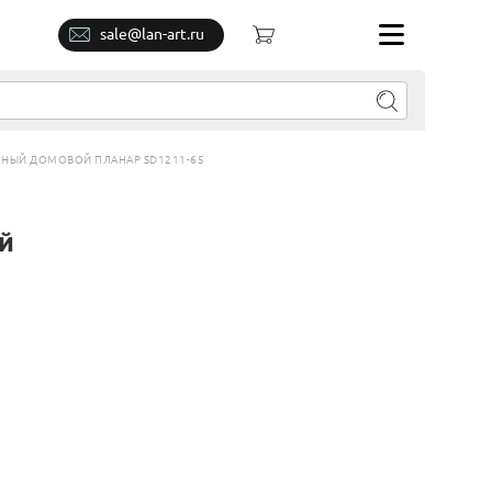
sale@lan-art.ru
НЫЙ ДОМОВОЙ ПЛАНАР SD1211-65
й