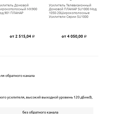
силитель Домовой
Усилитель Телевизионный
Усилите
ирокополосный МХ900
Домовой ПЛАНАР SU1000 Мод.
TERRA
од.901 ПЛАНАР
1050-20Широкополосные
Усилители Серии SU1000
от 2 515,04
от 4 050,00
Р
Р
ля обратного канала
ного усилителя, высокий выходной уровень 120 дБмкВ,
без обратного канала