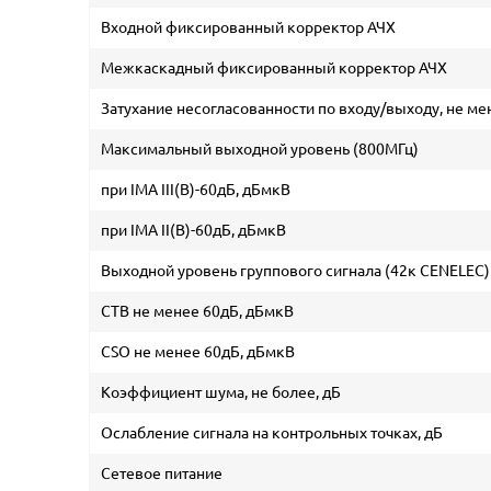
Входной фиксированный корректор АЧХ
Межкаскадный фиксированный корректор АЧХ
Затухание несогласованности по входу/выходу, не ме
Максимальный выходной уровень (800МГц)
при IMA III(B)-60дБ, дБмкВ
при IMA II(B)-60дБ, дБмкВ
Выходной уровень группового сигнала (42к CENELEC
CTB не менее 60дБ, дБмкВ
CSO не менее 60дБ, дБмкВ
Коэффициент шума, не более, дБ
Ослабление сигнала на контрольных точках, дБ
Сетевое питание