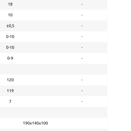
18
-
10
-
±0,5
-
0-10
-
0-10
-
0-9
-
120
-
119
-
7
-
190х140х100