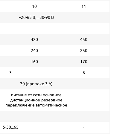
10
11
~20-65 В, =30-90 В
420
450
240
250
160
170
3
6
70 (при токе 3 А)
питание от сети-основное
дистанционное-резервное
переключение автоматическое
5-30...65
-