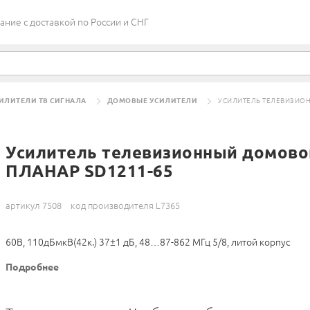
ие c доставкой по России и СНГ
ИЛИТЕЛИ ТВ СИГНАЛА
ДОМОВЫЕ УСИЛИТЕЛИ
УСИЛИТЕЛЬ ТЕЛЕВИЗИОН
Усилитель телевизионный домово
ПЛАНАР SD1211-65
артикул 7508
код производителя L7365
60В, 110дБмкВ(42к.) 37±1 дБ, 48…87-862 МГц 5/8, литой корпус
Подробнее