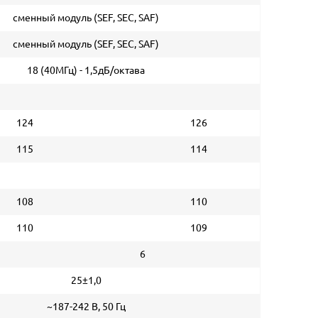
сменный модуль (SEF, SEC, SAF)
сменный модуль (SEF, SEC, SAF)
18 (40МГц) - 1,5дБ/октава
124
126
115
114
108
110
110
109
6
25±1,0
~187-242 В, 50 Гц