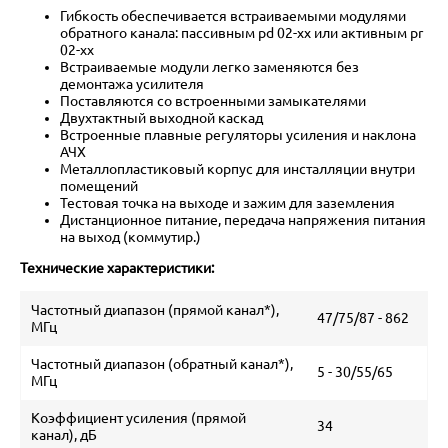
Гибкость обеспечивается встраиваемыми модулями
обратного канала: пассивным pd 02-xx или активным pr
02-xx
Встраиваемые модули легко заменяются без
демонтажа усилителя
Поставляются со встроенными замыкателями
Двухтактный выходной каскад
Встроенные плавные регуляторы усиления и наклона
АЧХ
Металлопластиковый корпус для инсталляции внутри
помещений
Тестовая точка на выходе и зажим для заземления
Дистанционное питание, передача напряжения питания
на выход (коммутир.)
Технические характеристики:
Частотный диапазон (прямой канал*),
47/75/87 - 862
МГц
Частотный диапазон (обратный канал*),
5 - 30/55/65
МГц
Коэффициент усиления (прямой
34
канал), дБ