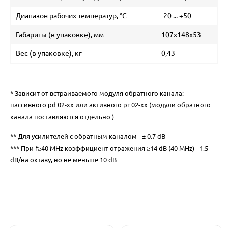
Диапазон рабочих температур, °С
-20 ... +50
Габариты (в упаковке), мм
107х148х53
Вес (в упаковке), кг
0,43
* Зависит от встраиваемого модуля обратного канала:
пассивного pd 02-xx или активного pr 02-xx (модули обратного
канала поставляются отдельно )
** Для усилителей с обратным каналом - ± 0.7 dB
*** При f≥40 MHz коэффициент отражения ≥14 dB (40 MHz) - 1.5
dB/на октаву, но не меньше 10 dB