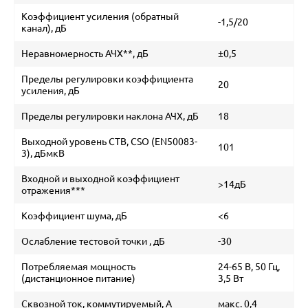
Коэффициент усиления (обратный
-1,5/20
канал), дБ
Неравномерность АЧХ**, дБ
±0,5
Пределы регулировки коэффициента
20
усиления, дБ
Пределы регулировки наклона АЧХ, дБ
18
Выходной уровень CTB, CSO (EN50083-
101
3), дБмкВ
Входной и выходной коэффициент
>14дБ
отражения***
Коэффициент шума, дБ
<6
Ослабление тестовой точки , дБ
-30
Потребляемая мощность
24-65 В, 50 Гц,
(дистанционное питание)
3,5 Вт
Сквозной ток, коммутируемый, А
макс. 0,4