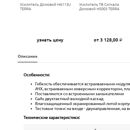
онный
Усилитель Домовой HA113U
Усилитель ТВ Сигнала
2000
TERRA
Домовой HS003 TERRA
ну
узнать цену
от 3 128,00
Р
Описание
Особенности:
Гибкость обеспечивается встраиваемыми модулям
АЧХ, встраиваемым инверсным корректором, пла
Поставляются со встроенными замыкателями
GaAs двухтактный выходной каскад
Влагозащищенный экранированный литой корпу
Тестовые точки: на входе - двунаправленная, на 
Технические характеристики:
1