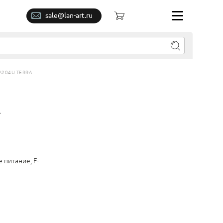
sale@lan-art.ru
204U TERRA
A
питание, F-