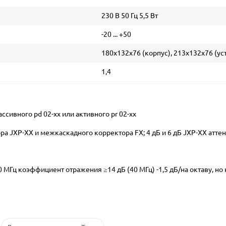
230 В 50 Гц 5,5 Вт
-20 ... +50
180x132x76 (корпус), 213x132x76 (ус
1,4
ссивного pd 02-xx или активного pr 02-xx
а JXP-XX и межкаскадного корректора FX; 4 дБ и 6 дБ JXP-XX атте
0 МГц коэффициент отражения ≥14 дБ (40 МГц) -1,5 дБ/на октаву, но