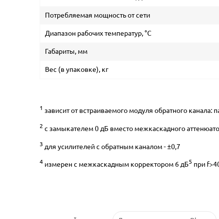
Потребляемая мощность от сети
Диапазон рабочих температур, °C
Габариты, мм
Вес (в упаковке), кг
1
зависит от встраиваемого модуля обратного канала: па
2
с замыкателем 0 дБ вместо межкаскадного аттенюатор
3
для усилителей с обратным каналом - ±0,7
4
5
измерен с межкаскадным корректором 6 дБ
при f>4