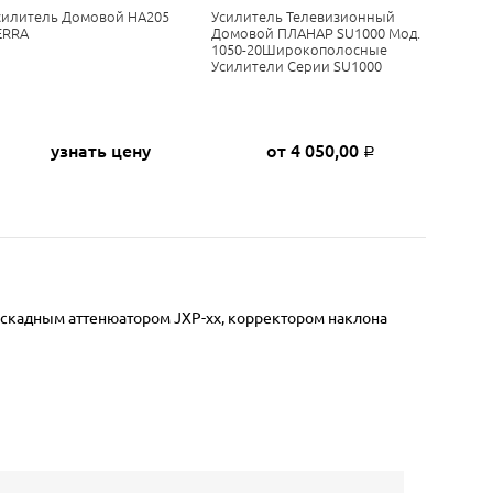
силитель Домовой HA205
Усилитель Телевизионный
Усилите
ERRA
Домовой ПЛАНАР SU1000 Мод.
Домовой
1050-20Широкополосные
Мод.1011
Усилители Серии SU1000
Произв
Усилите
узнать цену
от 4 050,00
Р
каскадным аттенюатором JXP-xx, корректором наклона