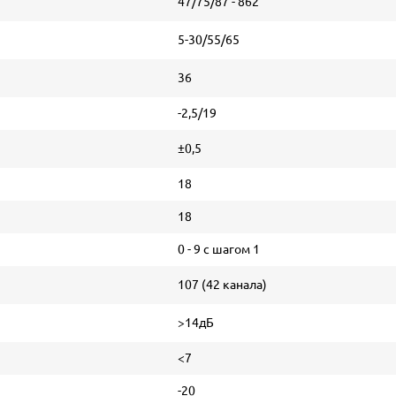
47/75/87 - 862
5-30/55/65
36
-2,5/19
±0,5
18
18
0 - 9 с шагом 1
107 (42 канала)
>14дБ
<7
-20