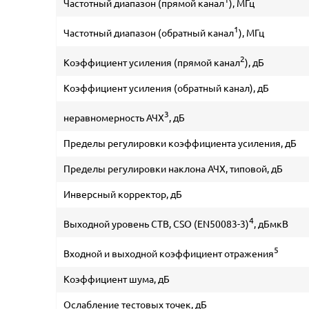
Частотный диапазон (прямой канал
), МГц
1
Частотный диапазон (обратный канал
), МГц
2
Коэффициент усиления (прямой канал
), дБ
Коэффициент усиления (обратный канал), дБ
3
неравномерность АЧХ
, дБ
Пределы регулировки коэффициента усиления, дБ
Пределы регулировки наклона АЧХ, типовой, дБ
Инверсный корректор, дБ
4
Выходной уровень CTB, CSO (EN50083-3)
, дБмкВ
5
Входной и выходной коэффициент отражения
Коэффициент шума, дБ
Ослабление тестовых точек, дБ