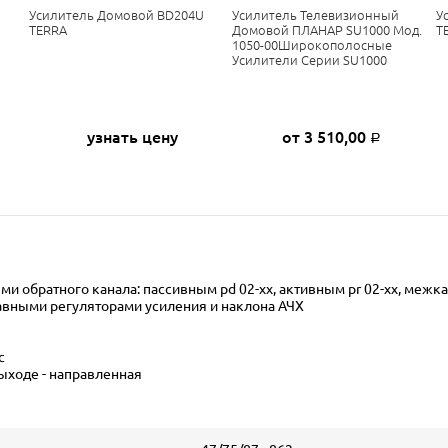
Усилитель Домовой BD204U
Усилитель Телевизионный
У
TERRA
Домовой ПЛАНАР SU1000 Мод.
T
1050-00Широкополосные
Усилители Серии SU1000
узнать цену
от 3 510,00
Р
и обратного канала: пассивным pd 02-xx, активным pr 02-xx, меж
вными регуляторами усиления и наклона АЧХ
с
выходе - направленная