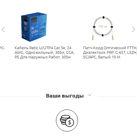
Кабель UTP 4 пары Cabeus
Кабель UTP 4 пары SYSTIMAX
Кабель UTP 4 пары Cadena
Кабель UTP 4 пары Original
PC-
Кабель Retic U/UTP4 Cat.5e, 24
Патч-Корд Оптический FTTH
AWG, Одножильный, 305м, CCA,
Диэлектрик FRP, G.657, LSZH,
PE Для Наружных Работ, 305м
SC/APC, Белый 10 М
Кабель UTP 4 пары ParLan
Ваши выгоды