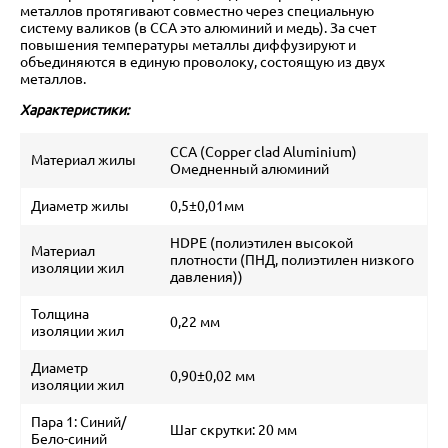
металлов протягивают совместно через специальную
систему валиков (в CCA это алюминий и медь). За счет
повышения температуры металлы диффузируют и
объединяются в единую проволоку, состоящую из двух
металлов.
Характеристики:
CCA (Copper clad Aluminium)
Материал жилы
Омедненный алюминий
Диаметр жилы
0,5±0,01мм
HDPE (полиэтилен высокой
Материал
плотности (ПНД, полиэтилен низкого
изоляции жил
давления))
Толщина
0,22 мм
изоляции жил
Диаметр
0,90±0,02 мм
изоляции жил
Пара 1: Синий/
Шаг скрутки: 20 мм
Бело-синий