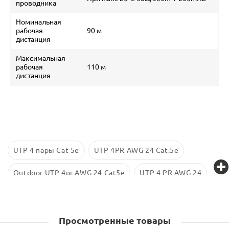
проводника
Номинальная
рабочая
90 м
дистанция
Максимальная
рабочая
110 м
дистанция
UTP 4 пары Cat 5е
UTP 4PR AWG 24 Cat.5e
Outdoor UTP 4pr AWG 24 Cat5e
UTP 4 PR AWG 24
Кабель UTP 4 пары АндижанКабель
Кабель UTP 4 пары Eurolan
Просмотренные товары