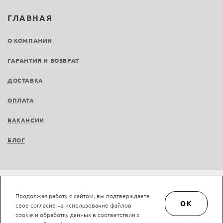
ГЛАВНАЯ
О КОМПАНИИ
ГАРАНТИЯ И ВОЗВРАТ
ДОСТАВКА
ОПЛАТА
ВАКАНСИИ
БЛОГ
Не является публичной офертой © LAN-art.ru, 2013—2026. Все права защищены.
Продолжая работу с сайтом, вы подтверждаете
Политика конфиденциальности.
Положение об обработке и защите персональных
OK
свое согласие на использование файлов
данных.
cookie и обработку данных в соответствии с