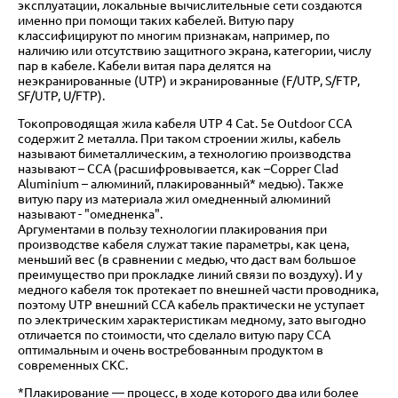
эксплуатации, локальные вычислительные сети создаются
именно при помощи таких кабелей. Витую пару
классифицируют по многим признакам, например, по
наличию или отсутствию защитного экрана, категории, числу
пар в кабеле. Кабели витая пара делятся на
неэкранированные (UTP) и экранированные (F/UTP, S/FTP,
SF/UTP, U/FTP).
Токопроводящая жила кабеля UTP 4 Cat. 5e Outdoor CCA
содержит 2 металла. При таком строении жилы, кабель
называют биметаллическим, а технологию производства
называют – CCA (расшифровывается, как –Copper Clad
Aluminium – алюминий, плакированный* медью). Также
витую пару из материала жил омедненный алюминий
называют - "омедненка".
Аргументами в пользу технологии плакирования при
производстве кабеля служат такие параметры, как цена,
меньший вес (в сравнении с медью, что даст вам большое
преимущество при прокладке линий связи по воздуху). И у
медного кабеля ток протекает по внешней части проводника,
поэтому UTP внешний CCA кабель практически не уступает
по электрическим характеристикам медному, зато выгодно
отличается по стоимости, что сделало витую пару ССА
оптимальным и очень востребованным продуктом в
современных СКС.
*Плакирование — процесс, в ходе которого два или более