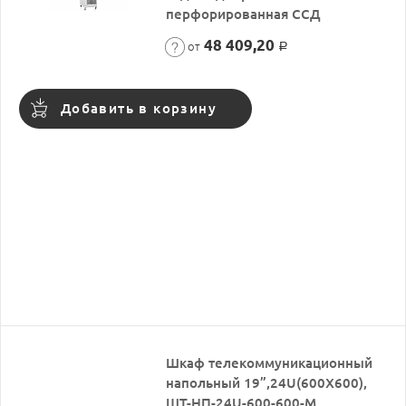
перфорированная ССД
48 409,20
от
Р
Добавить в корзину
Шкаф телекоммуникационный
напольный 19”,24U(600X600),
ШТ-НП-24U-600-600-М,