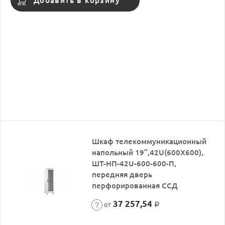
Добавить в корзину
Шкаф телекоммуникационный
напольный 19”,42U(600X600),
ШТ-НП-42U-600-600-П,
передняя дверь
перфорированная ССД
37 257,54
от
Р