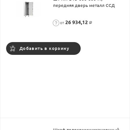
передняя дверь металл ССД
26 934,12
от
Р
Добавить в корзину
Шкаф телекоммуникационный