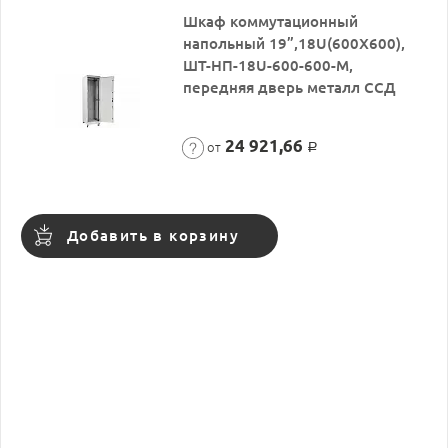
Шкаф коммутационный
напольный 19”,18U(600X600),
ШТ-НП-18U-600-600-М,
передняя дверь металл ССД
24 921,66
от
Р
Добавить в корзину