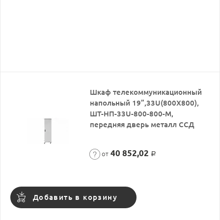
Шкаф телекоммуникационный
напольный 19”,33U(800X800),
ШТ-НП-33U-800-800-М,
передняя дверь металл ССД
40 852,02
от
Р
Добавить в корзину