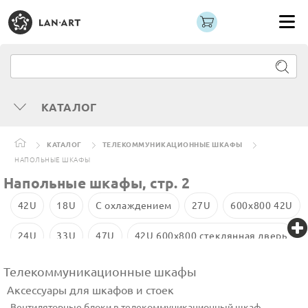
КАТАЛОГ
КАТАЛОГ
ТЕЛЕКОММУНИКАЦИОННЫЕ ШКАФЫ
НАПОЛЬНЫЕ ШКАФЫ
Напольные шкафы, стр. 2
42U
18U
С охлаждением
27U
600х800 42U
24U
33U
47U
42U 600x800 стеклянная дверь
600x800
600x800 18U
Телекоммуникационные шкафы
Аксессуары для шкафов и стоек
Вентиляторные блоки в телекоммуникационный шкаф