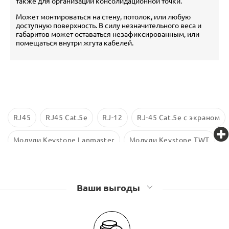
также для организации консолидационной точки.
Может монтироваться на стену, потолок, или любую
доступную поверхность. В силу незначительного веса и
габаритов может оставаться незафиксированным, или
помещаться внутри жгута кабелей.
RJ45
RJ45 Cat.5е
RJ-12
RJ-45 Cat.5e с экраном
Модули Keystone Lanmaster
Модули Keystone TWT
Модули Keystone Eurolan
Ваши выгоды