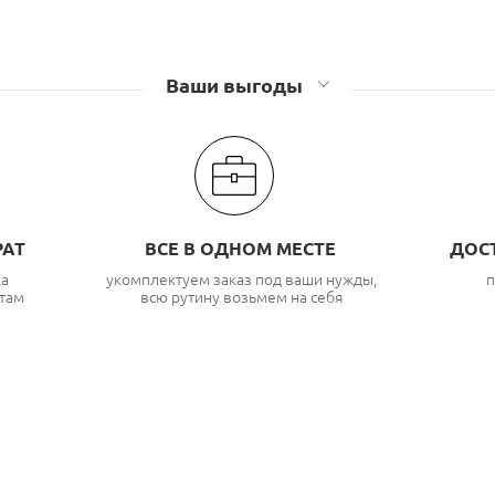
Ваши выгоды
РАТ
ВСЕ В ОДНОМ МЕСТЕ
ДОС
ка
укомплектуем заказ под ваши нужды,
п
там
всю рутину возьмем на себя