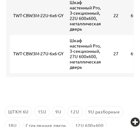
Шкаф
настенный Pro,
3-секционный,
TWT-CBW3M-22U-6x6-GY
22
600
22U 600x600,
металлическая
дверь
Шкаф
настенный Pro,
3-секционный,
TWT-CBW3M-27U-6x6-GY
27
600
27U 600x600,
металлическая
дверь
ШТКН 6U
15U
9U
12U
9U разборные
18U
Стеклянная дверь
12U 600x600
9U 600x450
6U 600x350
6U 600x450