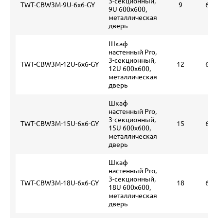
3-секционный,
TWT-CBW3M-9U-6x6-GY
9
600
9U 600x600,
металлическая
дверь
Шкаф
настенный Pro,
3-секционный,
TWT-CBW3M-12U-6x6-GY
12
600
12U 600x600,
металлическая
дверь
Шкаф
настенный Pro,
3-секционный,
TWT-CBW3M-15U-6x6-GY
15
600
15U 600x600,
металлическая
дверь
Шкаф
настенный Pro,
3-секционный,
TWT-CBW3M-18U-6x6-GY
18
600
18U 600x600,
металлическая
дверь