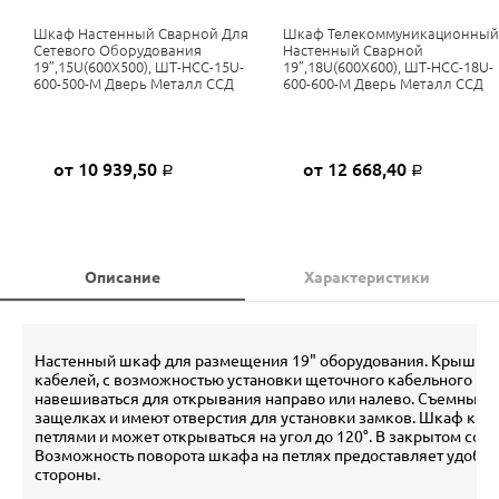
Шкаф Настенный Сварной Для
Шкаф Телекоммуникационный
Сетевого Оборудования
Настенный Сварной
19”,15U(600X500), ШТ-НСС-15U-
19”,18U(600X600), ШТ-НСС-18U-
600-500-М Дверь Металл ССД
600-600-М Дверь Металл ССД
от 10 939,50
от 12 668,40
Р
Р
Описание
Характеристики
Настенный шкаф для размещения 19" оборудования. Крыша и 
кабелей, с возможностью установки щеточного кабельного вв
навешиваться для открывания направо или налево. Съемные 
защелках и имеют отверстия для установки замков. Шкаф кре
петлями и может открываться на угол до 120°. В закрытом со
Возможность поворота шкафа на петлях предоставляет удобны
стороны.