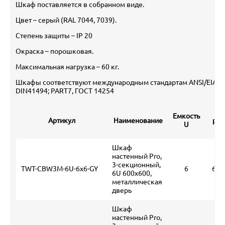
Шкаф поставляется в собранном виде.
Цвет – серый (RAL 7044, 7039).
Степень защиты – IP 20
Окраска – порошковая.
Максимальная нагрузка – 60 кг.
Шкафы соответствуют международным стандартам ANSI/EIA RS-3
DIN41494; PART7, ГОСТ 14254
Га
Емкость
Артикул
Наименование
раз
U
(
Шкаф
настенный Pro,
3-секционный,
TWT-CBW3M-6U-6x6-GY
6
600
6U 600x600,
металлическая
дверь
Шкаф
настенный Pro,