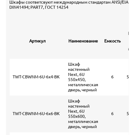
Шкафы соответсвуют международным стандартам ANSI/EIA RS-3
DIN41494; PART7, ГОСТ 14254
Габ
р
Артикул
Наименование
Емкость
уп
мм 
Шкаф
настенный
Next, 6U
TWT-CBWNM-6U-6x4-BK
6
550
550x450,
металлическая
дверь, черный
Шкаф
настенный
Next, 6U
TWT-CBWNM-6U-6x6-BK
6
590
550x600,
металлическая
дверь, черный