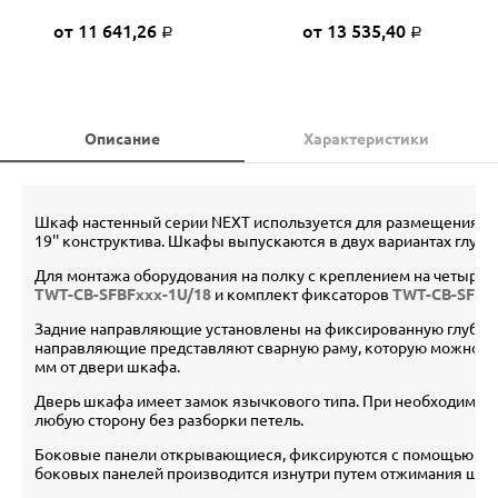
от 11 641,26
от 13 535,40
Р
Р
Описание
Характеристики
Шкаф настенный серии NEXT используется для размещения т
19'' конструктива. Шкафы выпускаются в двух вариантах глубин
Для монтажа оборудования на полку с креплением на четыре 
TWT-CB-SFBFxxx-1U/18
и комплект фиксаторов
TWT-CB-SFIX-
Задние направляющие установлены на фиксированную глубину 
направляющие представляют сварную раму, которую можно уст
мм от двери шкафа.
Дверь шкафа имеет замок язычкового типа. При необходимост
любую сторону без разборки петель.
Боковые панели открывающиеся, фиксируются с помощью по
боковых панелей производится изнутри путем отжимания шти