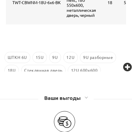
Next, 18U
TWT-CBWNM-18U-6x6-BK
18
590
550x600,
металлическая
дверь, черный
ШТКН 6U
15U
9U
12U
9U разборные
18U
Стеклянная дверь
12U 600x600
9U 600x450
6U 600x350
6U 600x450
Ваши выгоды