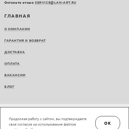
Оставьте отзыв
SERVICE@LAN-ART.RU
ГЛАВНАЯ
О КОМПАНИИ
ГАРАНТИЯ И ВОЗВРАТ
ДОСТАВКА
ОПЛАТА
ВАКАНСИИ
БЛОГ
Не является публичной офертой © LAN-art.ru, 2013—2026. Все права защищены.
Продолжая работу с сайтом, вы подтверждаете
Политика конфиденциальности.
Положение об обработке и защите персональных
OK
свое согласие на использование файлов
данных.