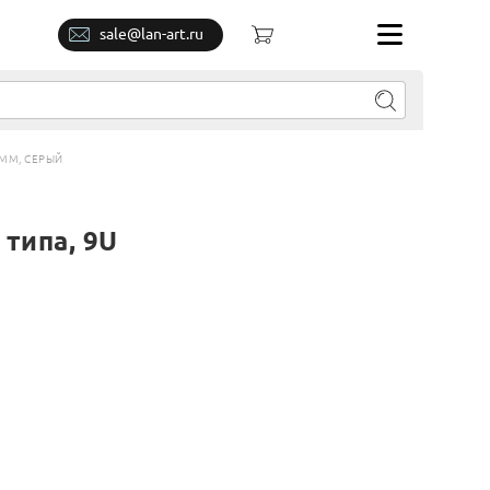
sale@lan-art.ru
ММ, СЕРЫЙ
типа, 9U