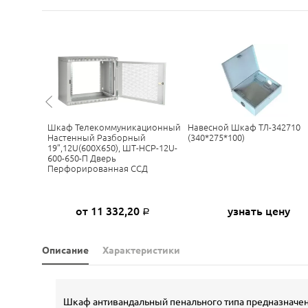
еский
Шкаф Телекоммуникационный
Навесной Шкаф ТЛ-342710
Настенный Разборный
(340*275*100)
19”,12U(600X650), ШТ-НСР-12U-
600-650-П Дверь
Перфорированная ССД
ну
от 11 332,20
узнать цену
Р
Описание
Характеристики
Шкаф антивандальный пенального типа предназначен