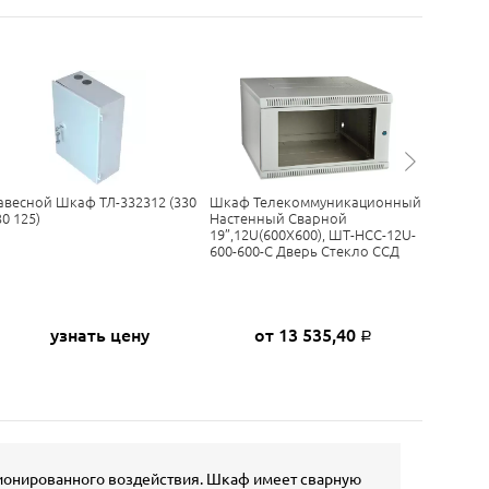
авесной Шкаф ТЛ-332312 (330
Шкаф Телекоммуникационный
Шкаф Т
30 125)
Настенный Сварной
Настенн
19”,12U(600X600), ШТ-НСС-12U-
19”,6U(6
600-600-С Дверь Стекло ССД
600-500
узнать цену
от 13 535,40
Р
ционированного воздействия. Шкаф имеет сварную