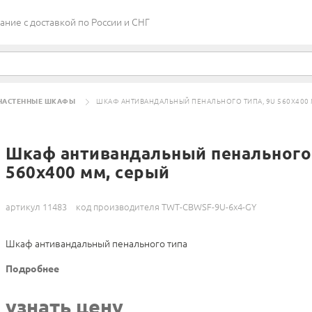
ие c доставкой по России и СНГ
НАСТЕННЫЕ ШКАФЫ
ШКАФ АНТИВАНДАЛЬНЫЙ ПЕНАЛЬНОГО ТИПА, 9U 560X400 
Шкаф антивандальный пенального 
560x400 мм, серый
артикул 11483
код производителя TWT-CBWSF-9U-6x4-GY
Шкаф антивандальный пенального типа
Подробнее
узнать цену