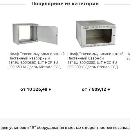
Популярное из категории
Шкаф Телекоммуникационный
Шкаф Телекоммуникационный
Н
Настенный Разборный
Настенный Сварной
2
19”,9U(600X650), ШТ-НСР-9U-
19”,6U(600X300), ШТ-НСС-6U-
600-650-М Дверь Металл ССД
600-300-С Дверь Стекло ССД
от 10 326,48
от 7 809,12
Р
Р
 для установки 19" оборудования в местах с вероятностью несанк