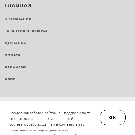
ГЛАВНАЯ
О КОМПАНИИ
ГАРАНТИЯ И ВОЗВРАТ
ДОСТАВКА
ОПЛАТА
ВАКАНСИИ
БЛОГ
Не является публичной офертой © LAN-art.ru, 2013—2026. Все права защищены.
Продолжая работу с сайтом, вы подтверждаете
Политика конфиденциальности.
Положение об обработке и защите персональных
OK
свое согласие на использование файлов
данных.
cookie и обработку данных в соответствии с
политикой конфиденциальности
.