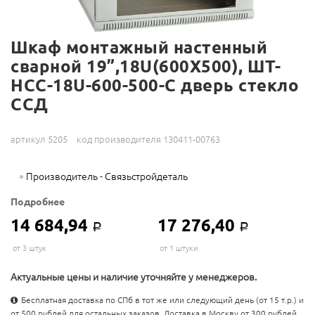
Шкаф монтажный настенный
сварной 19”,18U(600X500), ШТ-
НСС-18U-600-500-С дверь стекло
ССД
артикул 5205
код производителя 130411-00763
Производитель - Связьстройдеталь
Подробнее
14 684,94
17 276,40
Р
Р
от 3 штук
от 1 штуки
Актуальные цены и наличие уточняйте у менеджеров.
Бесплатная доставка по СПб в тот же или следующий день (от 15 т.р.) и
от 500 рублей для остальных заказов. Доставка в Москву от 300 рублей