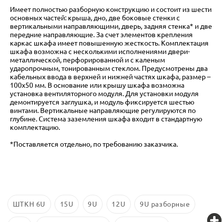
Имеет полностью разборную конструкцию и состоит из шести
основных частей: крыша, дно, две боковые стенки с
вертикальными направляющими, дверь, задняя стенка* и две
передние направляющие. За счет элементов крепления
каркас шкафа имеет повышенную жесткость. Комплектация
шкафа возможна с несколькими исполнениями двери-
металлической, перфорированной и с каленым
ударопрочным, тонированным стеклом. Предусмотрены два
кабельных ввода в верхней и нижней частях шкафа, размер –
100х50 мм. В основание или крышу шкафа возможна
установка вентиляторного модуля. Для установки модуля
демонтируется заглушка, и модуль фиксируется шестью
винтами. Вертикальные направляющие регулируются по
глубине. Система заземления шкафа входит в стандартную
комплектацию.
*Поставляется отдельно, по требованию заказчика.
ШТКН 6U
15U
9U
12U
9U разборные