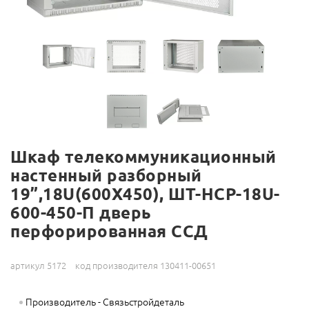
Шкаф телекоммуникационный
настенный разборный
19”,18U(600X450), ШТ-НСР-18U-
600-450-П дверь
перфорированная ССД
артикул 5172
код производителя 130411-00651
Производитель - Связьстройдеталь