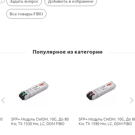
Задать вопрос
Добавить в избранное
Все товары FIBO
Популярное из категории
40
SFP+ Модуль CWDM, 10G, До 80
SFP+ Модуль CWDM, 10G, До 8
Км, TX 1530 Нм, LC, DDM FIBO
Км, TX 1590 Нм, LC, DDM FIBO