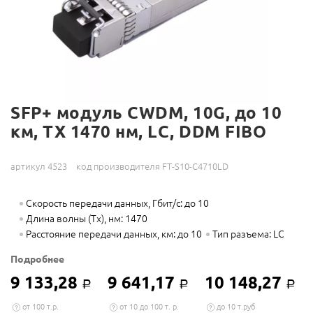
SFP+ модуль CWDM, 10G, до 10
км, TX 1470 нм, LC, DDM FIBO
артикул 4523
код производителя FT-S10-C4710LD
Скорость передачи данных, Гбит/с: до 10
Длина волны (Tx), нм: 1470
Расстояние передачи данных, км: до 10
Тип разъема: LC
Подробнее
9 133,28
9 641,17
10 148,27
Р
Р
Р
от 100 т.р.
от 10 до 100 т. р.
до 10 т.руб