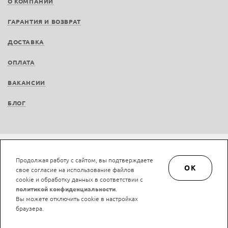
О КОМПАНИИ
ГАРАНТИЯ И ВОЗВРАТ
ДОСТАВКА
ОПЛАТА
ВАКАНСИИ
БЛОГ
Не является публичной офертой © LAN-art.ru, 2013—2026. Все права защищены.
Продолжая работу с сайтом, вы подтверждаете
Политика конфиденциальности.
Положение об обработке и защите персональных
OK
свое согласие на использование файлов
данных.
cookie и обработку данных в соответствии с
политикой конфиденциальности
.
Вы можете отключить cookie в настройках
браузера.
Нашли ошибку?
Ctrl/Cmd + Enter