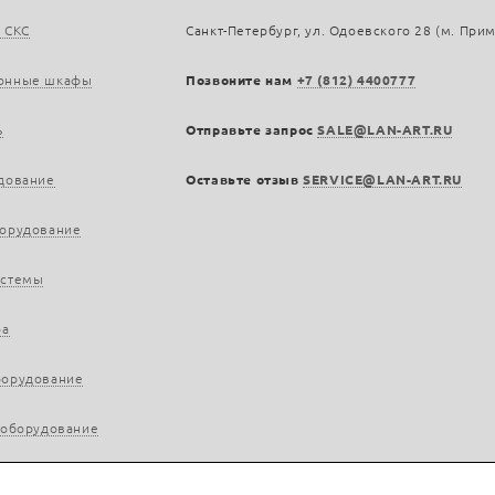
 СКС
Санкт-Петербург, ул. Одоевского 28 (м. При
онные шкафы
Позвоните нам
+7 (812) 4400777
ь
Отправьте запрос
SALE@LAN-ART.RU
дование
Оставьте отзыв
SERVICE@LAN-ART.RU
борудование
истемы
ра
борудование
 оборудование