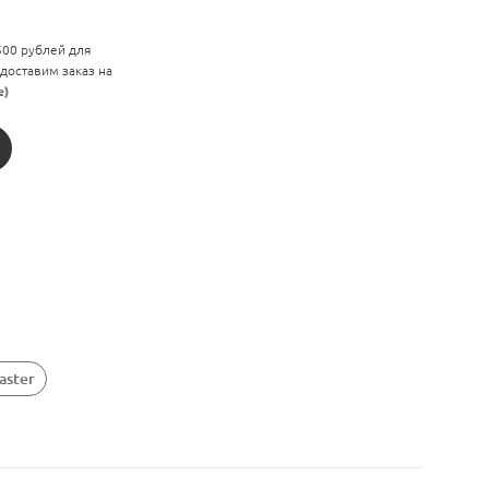
 500 рублей для
 доставим заказ на
е)
aster