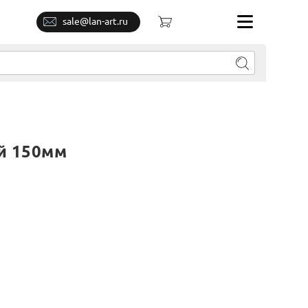
sale@lan-art.ru
й 150мм