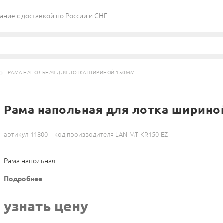
ие c доставкой по России и СНГ
РАМА НАПОЛЬНАЯ ДЛЯ ЛОТКА ШИРИНОЙ 150ММ
Рама напольная для лотка ширино
артикул 11800
код производителя LAN-MT-KR150-EZ
Рама напольная
Подробнее
узнать цену