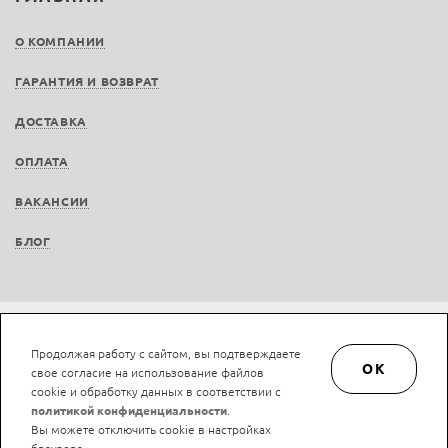
О КОМПАНИИ
ГАРАНТИЯ И ВОЗВРАТ
ДОСТАВКА
ОПЛАТА
ВАКАНСИИ
БЛОГ
Не является публичной офертой © LAN-art.ru, 2013—2026. Все права защищены.
Продолжая работу с сайтом, вы подтверждаете
Политика конфиденциальности.
Положение об обработке и защите персональных
OK
свое согласие на использование файлов
данных.
cookie и обработку данных в соответствии с
политикой конфиденциальности
.
Вы можете отключить cookie в настройках