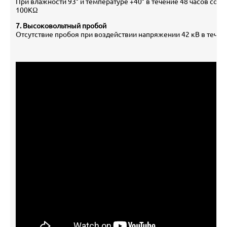
При влажности 93° и температуре +40° в течение 48 часов соп
100KΩ
7. Высоковольтный пробой
Отсутствие пробоя при воздействии напряжении 42 кВ в течени