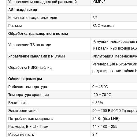
Управления многоадресной рассылкой
IGMPv2
ASI-вход/выход
Количество входов/выходов
2/2
Разъем
BNC «мама»
Обработка транспортного потока
Ремультиплексирование 
Управление TS на входе
из различных входов (ASI,
Управление каналами и PID’ами
Фильтрация, переназнач
Регенерация PSI/SI-табли
Обработка PSI/SI-таблиц
редактирование таблиц N
Общие параметры
Рабочая температура
0 ~ 45 °С
Температура хранения
-20 ~ 70 °С
Влажность
< 85%
Электропитание
90 ~ 260 В 50/60 Гц пере
Потребляемая мощность
24 Вт (без LNB)
Размеры, В × Ш × Г, мм
44 × 483 × 255
Масса нетто, кг
3,4