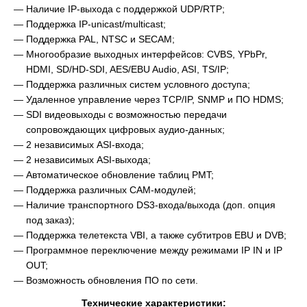
Наличие IP-выхода с поддержкой UDP/RTP;
Поддержка IP-unicast/multicast;
Поддержка PAL, NTSC и SECAM;
Многообразие выходных интерфейсов: CVBS, YPbPr,
HDMI, SD/HD-SDI, AES/EBU Audio, ASI, TS/IP;
Поддержка различных систем условного доступа;
Удаленное управление через TCP/IP, SNMP и ПО HDMS;
SDI видеовыходы с возможностью передачи
сопровождающих цифровых аудио-данных;
2 независимых ASI-входа;
2 независимых ASI-выхода;
Автоматическое обновление таблиц PMT;
Поддержка различных CAM-модулей;
Наличие транспортного DS3-входа/выхода (доп. опция
под заказ);
Поддержка телетекста VBI, а также субтитров EBU и DVB;
Программное переключение между режимами IP IN и IP
OUT;
Возможность обновления ПО по сети.
Технические характеристики: