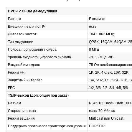
DVB-T2 OFDM демодуляция
Разъем
F «мама»
Внешняя петля по ПЧ
есть
Диапазон частот
104 ~ 862 МГц;
Тип модуляции
QPSK, 16QAM, 64QAM, 
Полоса пропускания тюнера
8 МГц
Уровень входного цифрового сигнала
-20 ~ -70 дБмВ
Входной импеданс
75 Ом несбалансирован
Режим FFT
1K, 2K, 4K, 8K, 16K, 32K
Защитный интервал
1/4, 5/32, 1/8, 5/64, 1/16, 
FEC
1/2, 3/5, 2/3, 3/4, 4/5, 5/6
TS/IP-выход (доп. опция под заказ)
Разъем
RJ45 100Base-T или 100
Скорость потока
макс. 70 Мбит/с
Режим вещания
Multicast или Unicast
Поддержка протоколов транспортного уровня
UDP/RTP