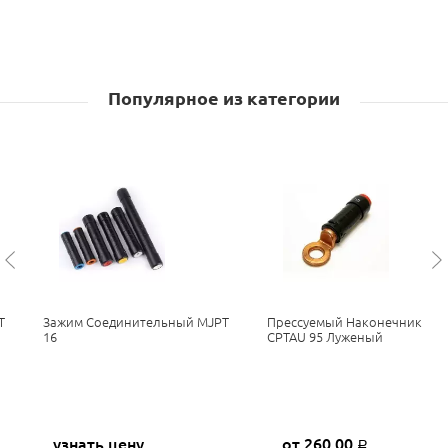
Популярное из категории
T
Зажим Соединительный MJPT
Прессуемый Наконечник
16
CPTAU 95 Луженый
узнать цену
от 260,00
Р