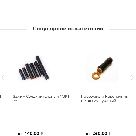
Популярное из категории
T
Зажим Соединительный MJPT
Прессуемый Наконечник
35
CPTAU 25 Луженый
от 140,00
от 260,00
Р
Р