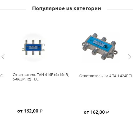
Популярное из категории
Ответвитель TAH 414F (4x14dB,
LC
Ответвитель На 4 TAH 424F T
5-862MHz) TLC
от 162,00
от 162,00
Р
Р