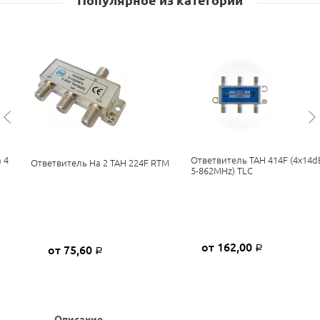
Популярное из категории
 4
Ответвитель TAH 414F (4x14d
Ответвитель На 2 TAH 224F RTM
5-862MHz) TLC
от 162,00
от 75,60
Р
Р
Описание