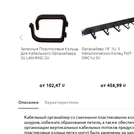
р 19" C
Запасные Пластиковые Кольца
Органайзер 19" 1U, 5
 + Скоба
Для Кабельного Органайзера
Металлических Колец TWT-
2U LAN-RING-2U
ORG1U-5V
9
от 102,47
от 456,99
Р
Р
Р
Описание
Характеристики
Кабельный органайзер со съемными пластиковыми кол
шнуров, избежать образования петель, а также обеспе
организации вертикальных кабельных потоков предусм
пластиковые кольца легко могут быть заменены на зап