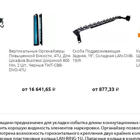
Вертикальные Органайзеры
Скоба Поддерживающая
К
Повышенной Емкости, 47U, Для
Задняя, 19", Складная LAN-CMB-
Щ
Шкафов Business Шириной 800
19/R
М
Мм, 2 Шт., Черные TWT-CBB-
L
DVO-47U
от 16 641,65
от 877,33
Р
Р
ьцами предназначен для укладки избытка длины коммутационных 
чить хорошую видимость элементов маркировки. Органайзер позвол
отрена возможность горизонтального крепления двух крайних коле
асные пластиковые кольца LAN-RING-1U. (Запасные кольца в компле