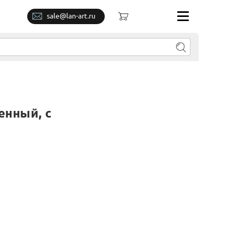
sale@lan-art.ru
L
енный, с