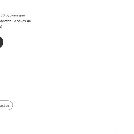
 500 рублей для
 доставим заказ на
е)
aster