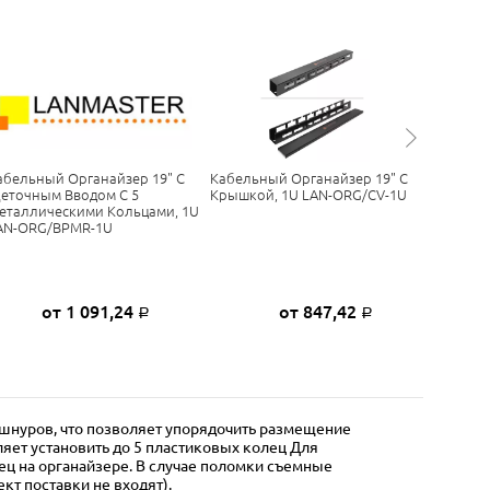
абельный Органайзер 19" C
Кабельный Органайзер 19" С
Поддерж
еточным Вводом С 5
Крышкой, 1U LAN-ORG/CV-1U
Патч-Па
еталлическими Кольцами, 1U
Металл 
AN-ORG/BPMR-1U
от 1 091,24
от 847,42
Р
Р
шнуров, что позволяет упорядочить размещение
яет установить до 5 пластиковых колец Для
ц на органайзере. В случае поломки съемные
кт поставки не входят).