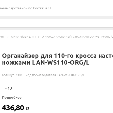
ие c доставкой по России и СНГ
РЫ
ОРГАНАЙЗЕР ДЛЯ 110-ГО КРОССА НАСТЕННЫЙ, С НОЖКАМИ LAN-WS110-ORG/
Органайзер для 110-го кросса наст
ножками LAN-WS110-ORG/L
артикул 7301
код производителя LAN-WS110-ORG/L
1U
Подробнее
436,80
Р