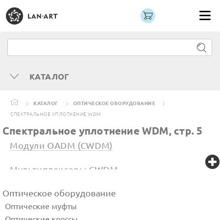
КАТАЛОГ
КАТАЛОГ
ОПТИЧЕСКОЕ ОБОРУДОВАНИЕ
СПЕКТРАЛЬНОЕ УПЛОТНЕНИЕ WDM
Спектральное уплотнение WDM, стр. 5
Модули OADM (CWDM)
Мультиплексоры CWDM
Оптическое оборудование
Оптические циркуляторы
Оптические муфты
Фильтры CWDM, DWDM, CATV
Оптические кроссы