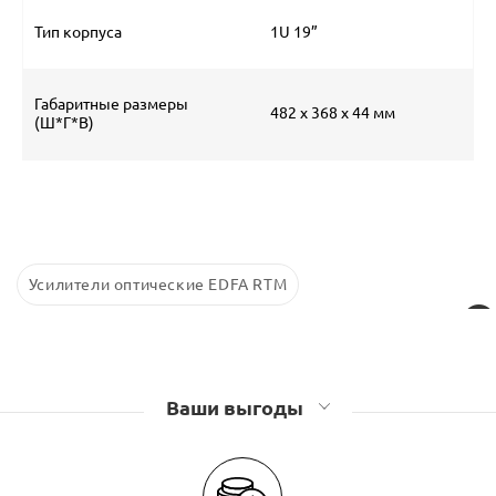
Тип корпуса
1U
19”
Габаритные размеры
482 х 368 х
44 мм
(Ш*Г*В)
Усилители оптические EDFA RTM
Ваши выгоды