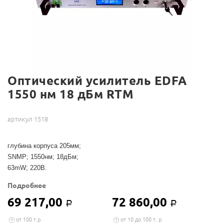
Оптический усилитель EDFA
1550 нм 18 дБм RTM
артикул 1518
глубина корпуса 205мм;
SNMP; 1550нм; 18дБм;
63mW; 220В.
Подробнее
69 217,00
72 860,00
Р
Р
от 100 т.р.
от 10 до 100 т. р.