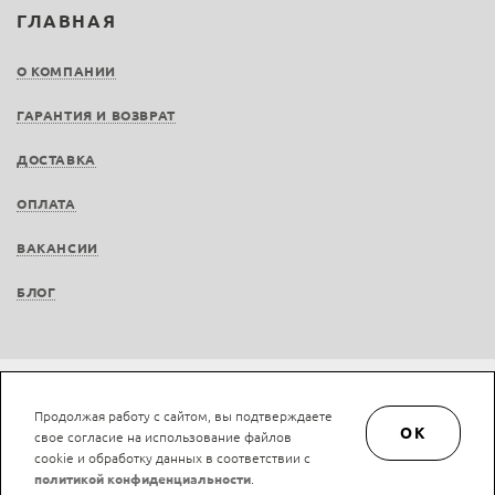
ГЛАВНАЯ
О КОМПАНИИ
ГАРАНТИЯ И ВОЗВРАТ
ДОСТАВКА
ОПЛАТА
ВАКАНСИИ
БЛОГ
Не является публичной офертой © LAN-art.ru, 2013—2026. Все права защищены.
Продолжая работу с сайтом, вы подтверждаете
Политика конфиденциальности.
Положение об обработке и защите персональных
OK
свое согласие на использование файлов
данных.
cookie и обработку данных в соответствии с
политикой конфиденциальности
.