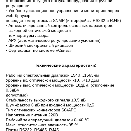
отображения текущего статуса оборудования и ручной
регулировки
· Удобное дистанционное управление и мониторинг через
web-браузер
посредством протокола SNMP (интерфейсы RS232 и RJ45)
· Автоматизированный контроль основных параметров:
- выходной оптической мощности
- температуры лазера
- АРУ (автоматическое регулирование усиления)
· Широкий спектральный диапазон
· Сертификат по системе «Связь»
Технические характеристики:
Рабочий спектральный диапазон 1540…1563нм
Уровень вх. оптической мощности -10…+10 дБм
Уровень вых. оптической мощности 18дБм, (отклонение
0,5дБм
допустимо)
Стабильность выходного сигнала ±0,5 дБ
Шум-фактор 6 дБ при входной мощности 0дБ
Тип оптических коннекторов SC/APC
Напряжение питания 220В
Рабочий температурный диапазон 0~40 °С
Макс. относительная влажность 95 %
Порты RS232, RS485, RJ45