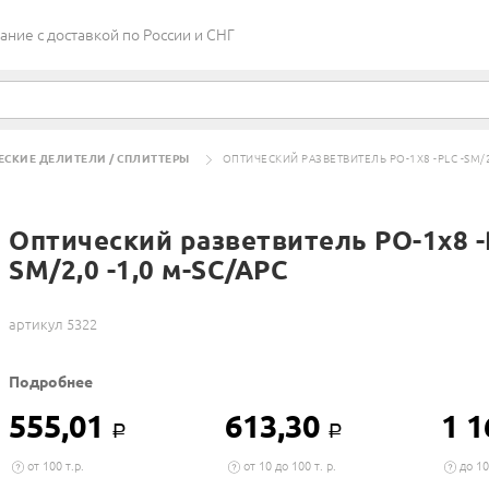
ие c доставкой по России и СНГ
ЕСКИЕ ДЕЛИТЕЛИ / СПЛИТТЕРЫ
ОПТИЧЕСКИЙ РАЗВЕТВИТЕЛЬ РО-1Х8 -PLC -SM/2,
Оптический разветвитель РО-1х8 -
SM/2,0 -1,0 м-SC/APC
артикул 5322
Подробнее
555,01
613,30
1 1
Р
Р
от 100 т.р.
от 10 до 100 т. р.
до 10