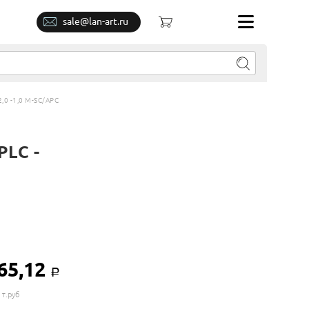
sale@lan-art.ru
0 -1,0 М-SC/APC
PLC -
65,12
Р
 т.руб