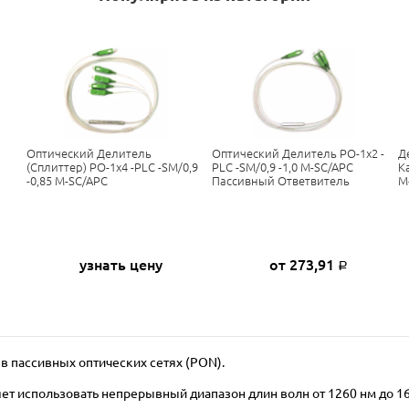
Оптический Делитель
Оптический Делитель РО-1х2 -
Д
(сплиттер) РО-1х4 -PLC -SM/0,9
PLC -SM/0,9 -1,0 М-SC/APC
К
-0,85 М-SC/APC
Пассивный Ответвитель
М
узнать цену
от 273,91
Р
в пассивных оптических сетях (PON).
ляет использовать непрерывный диапазон длин волн от 1260 нм до 