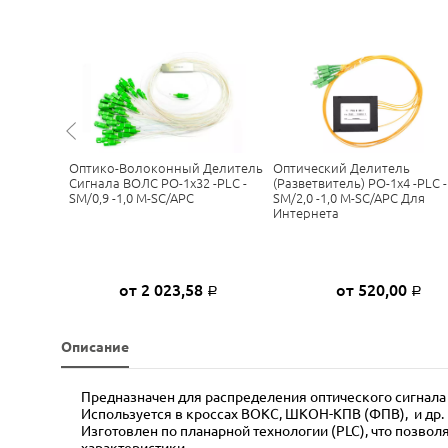
 Кабеля
Оптико-Волоконный Делитель
Оптический Делитель
1,0 М-
Сигнала ВОЛС РО-1х32 -PLC -
(разветвитель) РО-1х4 -PLC -
SM/0,9 -1,0 М-SC/APC
SM/2,0 -1,0 М-SC/APC Для
Интернета
8
от 2 023,58
от 520,00
Р
Р
Р
Описание
Предназначен для распределения оптического сигнала 
Используется в кроссах ВОКС, ШКОН-КПВ (ФПВ), и др.
Изготовлен по планарной технологии (PLC), что позво
характеристики.