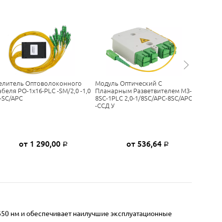
елитель Оптоволоконного
Модуль Оптический С
Сплиттер
абеля РО-1х16-PLC -SM/2,0 -1,0
Планарным Разветвителем М3-
SM/0,9 -
-SC/APC
8SC-1PLC 2,0-1/8SC/APC-8SC/APC
-ССД У
от 1 290,00
от 536,64
Р
Р
1650 нм и обеспечивает наилучшие эксплуатационные