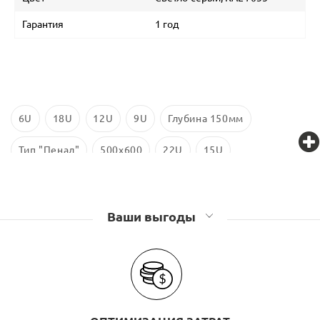
Гарантия
1 год
6U
18U
12U
9U
Глубина 150мм
Тип "Пенал"
500х600
22U
15U
Антивандальные шкафы TWIST
Антивандальные шкафы Связьстройдеталь
Ваши выгоды