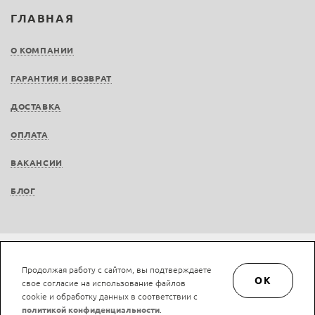
ГЛАВНАЯ
О КОМПАНИИ
ГАРАНТИЯ И ВОЗВРАТ
ДОСТАВКА
ОПЛАТА
ВАКАНСИИ
БЛОГ
Не является публичной офертой © LAN-art.ru, 2013—2026. Все права защищены.
Продолжая работу с сайтом, вы подтверждаете
Политика конфиденциальности.
Положение об обработке и защите персональных
OK
свое согласие на использование файлов
данных.
cookie и обработку данных в соответствии с
политикой конфиденциальности
.