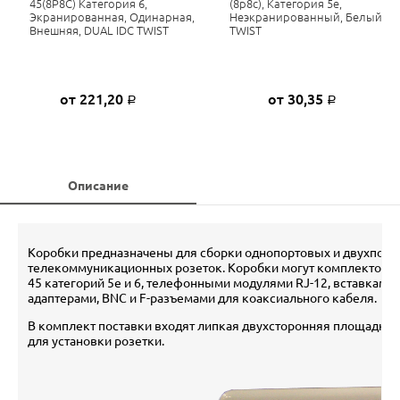
45(8P8C) Категория 6,
(8p8c), Категория 5е,
Экранированная, Одинарная,
Неэкранированный, Белый
Внешняя, DUAL IDC TWIST
TWIST
от 221,20
от 30,35
Р
Р
Описание
Коробки предназначены для сборки однопортовых и двухпорт
телекоммуникационных розеток. Коробки могут комплектоват
45 категорий 5e и 6, телефонными модулями RJ-12, вставками 
адаптерами, BNC и F-разъемами для коаксиального кабеля.
В комплект поставки входят липкая двухсторонняя площадка 
для установки розетки.