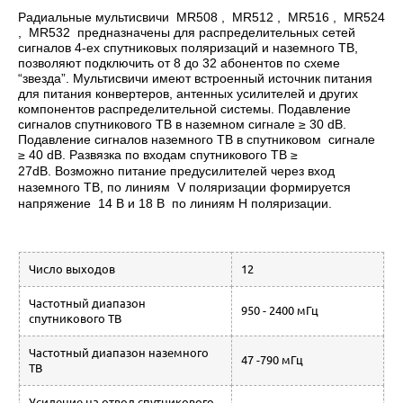
Радиальные мультисвичи MR508 , MR512 , MR516 , MR524
, MR532 предназначены для распределительных сетей
сигналов 4-ех спутниковых поляризаций и наземного ТВ,
позволяют подключить от 8 до 32 абонентов по схеме
“звезда”. Мультисвичи имеют встроенный источник питания
для питания конвертеров, антенных усилителей и других
компонентов распределительной системы. Подавление
сигналов спутникового ТВ в наземном сигнале ≥ 30 dB.
Подавление сигналов наземного ТВ в спутниковом сигнале
≥ 40 dB. Развязка по входам спутникового ТВ ≥
27dB.
В
озможно питание предусилителей через вход
наземного ТВ, по линиям
V поляризации формируется
напряжение 14 В и 18 В по линиям H поляризации.
Число выходов
12
Частотный диапазон
950 - 2400 мГц
спутникового ТВ
Частотный диапазон наземного
47 -790 мГц
ТВ
Усиление на отвод спутникового