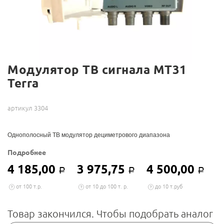
Модулятор ТВ сигнала МТ31
Terra
артикул 3304
Однополосный ТВ модулятор дециметрового диапазона
Подробнее
4 185,00
3 975,75
4 500,00
Р
Р
Р
от 100 т.р.
от 10 до 100 т. р.
до 10 т.руб
Товар закончился. Чтобы подобрать аналог