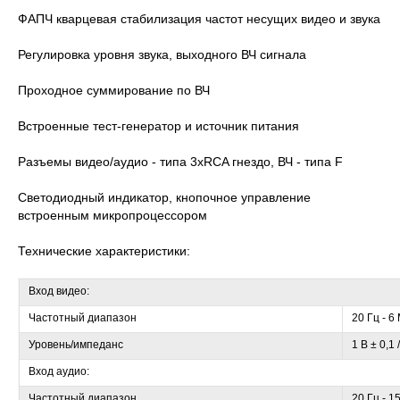
ФАПЧ кварцевая стабилизация частот несущих видео и звука
Регулировка уровня звука, выходного ВЧ сигнала
Проходное суммирование по ВЧ
Встроенные тест-генератор и источник питания
Разъемы видео/аудио - типа 3xRCA гнездо, ВЧ - типа F
Светодиодный индикатор, кнопочное управление
встроенным микропроцессором
Технические характеристики:
Вход видео:
Частотный диапазон
20 Гц - 6
Уровень/импеданс
1 В ± 0,1 
Вход аудио:
Частотный диапазон
20 Гц - 1