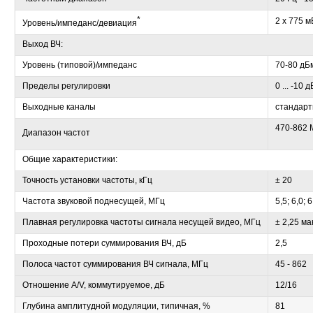
*
2 х 775 м
Уровень/импеданс/девиация
Выход ВЧ:
Уровень (типовой)/импеданс
70-80 дБм
Пределы регулировки
0 ... -10 д
Выходные каналы
стандарт
470-862 
Диапазон частот
Общие характеристики:
Точность установки частоты, кГц
± 20
Частота звуковой поднесущей, МГц
5,5; 6,0; 6
Плавная регулировка частоты сигнала несущей видео, МГц
± 2,25 ма
Проходные потери суммирования ВЧ, дБ
2,5
Полоса частот суммирования ВЧ сигнала, МГц
45 - 862
Отношение A/V, коммутируемое, дБ
12/16
Глубина амплитудной модуляции, типичная, %
81