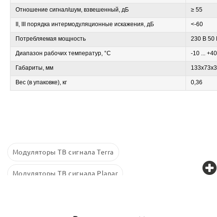
Отношение сигнал/шум, взвешенный, дБ
≥ 55
II, III порядка интермодуляционные искажения, дБ
<-60
Потребляемая мощность
230 В 50 
Диапазон рабочих температур, °C
-10 ... +40
Габариты, мм
133x73x
Вес (в упаковке), кг
0,36
Модуляторы ТВ сигнала Terra
Модуляторы ТВ сигнала Planar