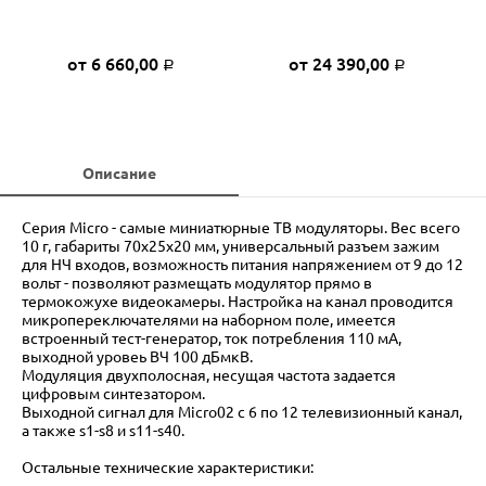
от 6 660,00
от 24 390,00
Р
Р
Описание
Серия Micro - самые миниатюрные ТВ модуляторы. Вес всего
10 г, габариты 70х25х20 мм, универсальный разъем зажим
для НЧ входов, возможность питания напряжением от 9 до 12
вольт - позволяют размещать модулятор прямо в
термокожухе видеокамеры. Настройка на канал проводится
микропереключателями на наборном поле, имеется
встроенный тест-генератор, ток потребления 110 мА,
выходной уровеь ВЧ 100 дБмкВ.
Модуляция двухполосная, несущая частота задается
цифровым синтезатором.
Выходной сигнал для Micro02 c 6 по 12 телевизионный канал,
а также s1-s8 и s11-s40.
Остальные технические характеристики: