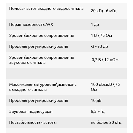
Полоса частот входного видеосигнала
20 кГц - 6 мГц
Неравномерность АЧХ
1 дБ
Уровень\входное сопротивление
1 В \ 75 Ом
Пределы регулировки уровня
-3 - +3 дБ
Уровень\входное сопротивление
0,7 В \ 12 кОм
звукового сигнала
Максимальный уровень\импеданс
100 дБмкВ \ 75
выходного сигнала
Ом
Пределы регулировки уровня
10 дБ
Звуковая поднесущая
6,5 мГц
Нестабильность частоты
не более 20 кГц