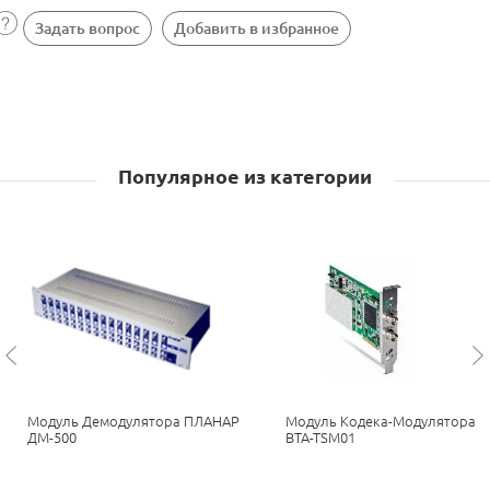
Задать вопрос
Добавить в избранное
Популярное из категории
Модуль Демодулятора ПЛАНАР
Модуль Кодека-Модулятора
1
ДМ-500
BTA-TSM01