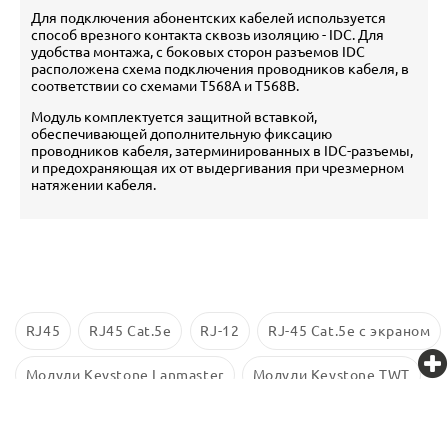
Для подключения абонентских кабелей используется
способ врезного контакта сквозь изоляцию - IDC. Для
удобства монтажа, с боковых сторон разъемов IDC
расположена схема подключения проводников кабеля, в
соответствии со схемами T568A и T568B.
Модуль комплектуется защитной вставкой,
обеспечивающей дополнительную фиксацию
проводников кабеля, затерминированных в IDC-разъемы,
и предохраняющая их от выдергивания при чрезмерном
натяжении кабеля.
RJ45
RJ45 Cat.5е
RJ-12
RJ-45 Cat.5e с экраном
Модули Keystone Lanmaster
Модули Keystone TWT
Модули Keystone Eurolan