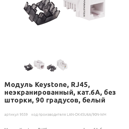
Модуль Keystone, RJ45,
неэкранированный, кат.6A, без
шторки, 90 градусов, белый
артикул 9559
код производителя LAN-OK45U6A/90N-WH