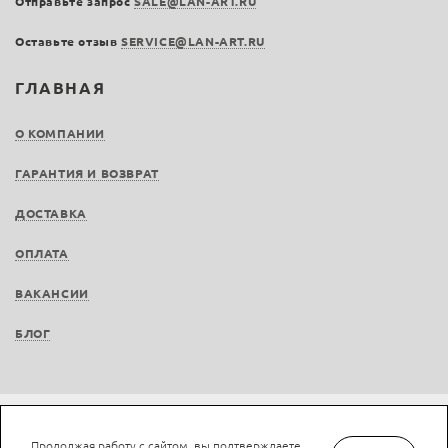
Отправьте запрос
SALE@LAN-ART.RU
Оставьте отзыв
SERVICE@LAN-ART.RU
ГЛАВНАЯ
О КОМПАНИИ
ГАРАНТИЯ И ВОЗВРАТ
ДОСТАВКА
ОПЛАТА
ВАКАНСИИ
БЛОГ
Не является публичной офертой © LAN-art.ru, 2013—2026. Все права защищены.
Продолжая работу с сайтом, вы подтверждаете