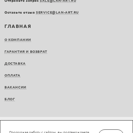
Отправьте запрос
SALE@LAN-ART.RU
Оставьте отзыв
SERVICE@LAN-ART.RU
ГЛАВНАЯ
О КОМПАНИИ
ГАРАНТИЯ И ВОЗВРАТ
ДОСТАВКА
ОПЛАТА
ВАКАНСИИ
БЛОГ
Не является публичной офертой © LAN-art.ru, 2013—2026. Все права защищены.
Продолжая работу с сайтом, вы подтверждаете