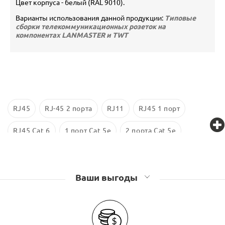
Цвет корпуса - белый (RAL 9010).
Варианты использования данной продукции:
Типовые
сборки телекоммуникационных розеток на
компонентах LANMASTER и TWT
RJ45
RJ-45 2 порта
RJ11
RJ45 1 порт
RJ45 Cat 6
1 порт Cat 5e
2 порта Cat 5e
Экранированные
RJ 45 Cat 5е
Розетки компьютерные (RJ45), телефонные (RJ11)
Ваши выгоды
Lanmaster
Розетки компьютерные (RJ45), телефонные (RJ11) TWT