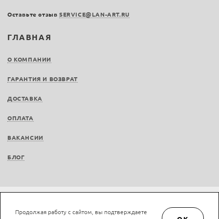
Оставьте отзыв
SERVICE@LAN-ART.RU
ГЛАВНАЯ
О КОМПАНИИ
ГАРАНТИЯ И ВОЗВРАТ
ДОСТАВКА
ОПЛАТА
ВАКАНСИИ
БЛОГ
Не является публичной офертой © LAN-art.ru, 2013—2026. Все права защищены.
Продолжая работу с сайтом, вы подтверждаете
Политика конфиденциальности.
Положение об обработке и защите персональных