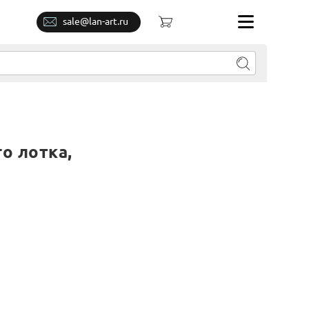
sale@lan-art.ru
о лотка,