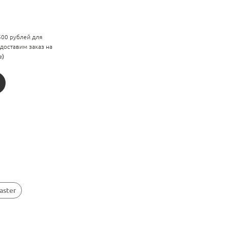
 500 рублей для
 доставим заказ на
е)
aster