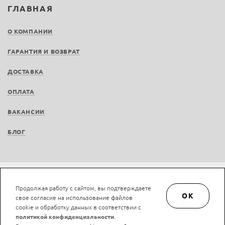
ГЛАВНАЯ
О КОМПАНИИ
ГАРАНТИЯ И ВОЗВРАТ
ДОСТАВКА
ОПЛАТА
ВАКАНСИИ
БЛОГ
Не является публичной офертой © LAN-art.ru, 2013—2026. Все права защищены.
Продолжая работу с сайтом, вы подтверждаете
Политика конфиденциальности.
Положение об обработке и защите персональных
OK
свое согласие на использование файлов
данных.
cookie и обработку данных в соответствии с
политикой конфиденциальности
.