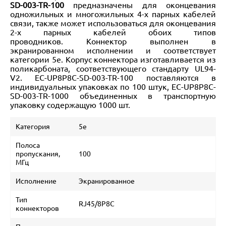
SD-003-TR-100
предназначены для оконцевания
одножильных и многожильных 4-х парных кабелей
связи, также может использоваться для оконцевания
2-х парных кабелей обоих типов
проводников.
Коннектор выполнен в
экранированном исполнении и соответствует
категории 5e. Корпус коннектора изготавливается из
поликарбоната, соответствующего стандарту UL94-
V2.
EC-UP8P8C-SD-003-TR-100 п
оставляются в
индивидуальных упаковках по 100 штук,
EC-UP8P8C-
SD-003-TR-1000
объединенных в транспортную
упаковку содержащую 1000 шт.
Категория
5е
Полоса
пропускания,
100
МГц
Исполнение
Экранированное
Тип
RJ45/8P8C
коннекторов