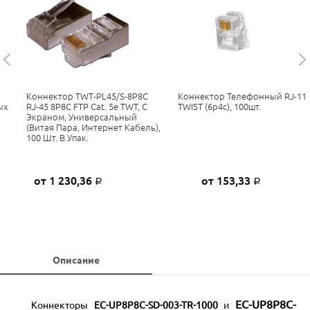
Коннектор TWT-PL45/S-8P8C
Коннектор Телефонный RJ-11
ых
RJ-45 8P8C FTP Cat. 5e TWT, С
TWIST (6p4c), 100шт.
Экраном, Универсальный
(витая Пара, Интернет Кабель),
100 Шт. В Упак.
от 1 230,36
от 153,33
Р
Р
Описание
EC-UP8P8C-
Коннекторы
EC-UP8P8C-SD-003-TR-1000
и