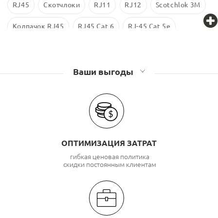
RJ45
Скотчлоки
RJ11
RJ12
Scotchlok 3M
Колпачок RJ45
RJ45 Cat 6
RJ-45 Cat 5e
Проходник RJ45
Экранированные RJ45
UTP Cat 5e
Ваши выгоды
ОПТИМИЗАЦИЯ ЗАТРАТ
гибкая ценовая политика
скидки постоянным клиентам