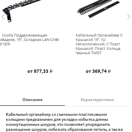
Скоба Поддерживающая
Кабельный Органайзер С
ля
Задняя, 19", Складная LAN-CMB-
Крышкой 19’’ 1U
0
19/R
Металлический, С Пласт.
Крышкой, Пласт. Кольца,
Черный TWIST
от 877,33
от 369,74
Р
Р
Описание
Характеристики
Кабельный органайзер со съемными пластиковыми
кольцами предназначен для укладки избытка длины
коммутационных шнуров, что позволяет упорядочить
размещение шнуров, избежать образования петель, а также