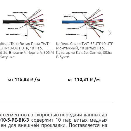
абель Типа Витая Пара TWT-
Кабель Связи TWT-5EUTP10 UTP
Кабель 
EUTP10-OUT UTP, 10 Пар,
Монтажный, 10 Витых Пар,
5EUTP10-
at.5e, Внешний, Черный, 305 М
Категории Кат. 5e, Синий, 305м
Кат. 5e,
 Катушке
В Бухте
Черный, 
от 115,83
/м
от 110,31
/м
о
Р
Р
х сегментов со скоростью передачи данных до
10-5-PE-BK-3
содержит 10 пар витых медных
чен для внешней прокладки.
Поставляется на