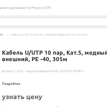
ие c доставкой по России и СНГ
ПАР
КАБЕЛЬ U/UTP 10 ПАР, КАТ.5, МЕДНЫЙ, ВНЕШНИЙ, PE -40, 305М
Кабель U/UTP 10 пар, Кат.5, медный
внешний, PE -40, 305м
артикул 12224
код производителя EC-UU010-5-PE-BK-3
Подробнее
узнать цену