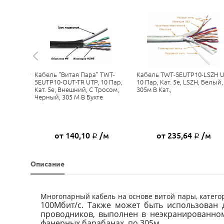
UTP10 UTP
Кабель "Витая Пара" TWT-
Кабель TWT-5EUTP10-LSZH U
 Пар,
5EUTP10-OUT-TR UTP, 10 Пар,
10 Пар, Кат. 5e, LSZH, Белый,
ний, 305м
Кат. 5e, Внешний, С Тросом,
305м В Кат.,
Черный, 305 М В Бухте
/м
от 140,10
/м
от 235,64
/м
Р
Р
Описание
Многопарный кабель на основе витой пары, катег
100Мбит/c. Также может быть использован
проводников, выполнен в
неэкранированном
фанерных барабанах, по 305м.