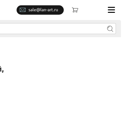
sale@lan-art.ru
,