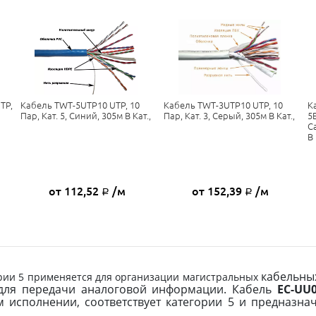
TP,
Кабель TWT-5UTP10 UTP, 10
Кабель TWT-3UTP10 UTP, 10
К
Пар, Кат. 5, Синий, 305м В Кат.,
Пар, Кат. 3, Серый, 305м В Кат.,
5
C
В
от 112,52
/м
от 152,39
/м
Р
Р
кабельны
ории 5 применяется для организации магистральных
 для
передачи аналоговой информации.
Кабель
EC-UU0
 исполнении, соответствует категории 5 и предназна