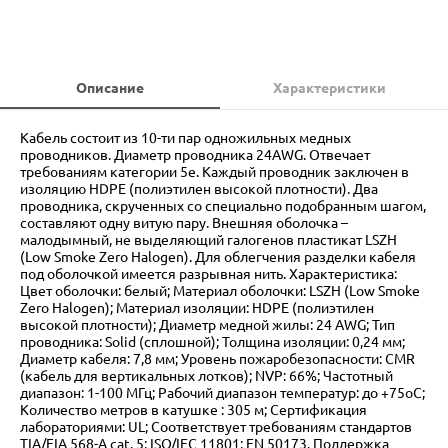
Описание
Характеристики
Кабель состоит из 10-ти пар одножильных медных
проводников. Диаметр проводника 24AWG. Отвечает
требованиям категории 5e. Каждый проводник заключен в
изоляцию HDPE (полиэтилен высокой плотности). Два
проводника, скрученных со специально подобранным шагом,
составляют одну витую пару. Внешняя оболочка –
малодымный, не выделяющий галогенов пластикат LSZH
(Low Smoke Zero Halogen). Для облегчения разделки кабеля
под оболочкой имеется разрывная нить. Характеристика:
Цвет оболочки: белый; Материал оболочки: LSZH (Low Smoke
Zero Halogen); Материал изоляции: HDPE (полиэтилен
высокой плотности); Диаметр медной жилы: 24 AWG; Тип
проводника: Solid (сплошной); Толщина изоляции: 0,24 мм;
Диаметр кабеля: 7,8 мм; Уровень пожаробезопасности: CMR
(кабель для вертикальных лотков); NVP: 66%; Частотный
диапазон: 1-100 МГц; Рабочий диапазон температур: до +75oС;
Количество метров в катушке : 305 м; Сертификация
лабораториями: UL; Соответствует требованиям стандартов
TIA/EIA 568-A cat. 5; ISO/IEC 11801; EN 50173. Поддержка