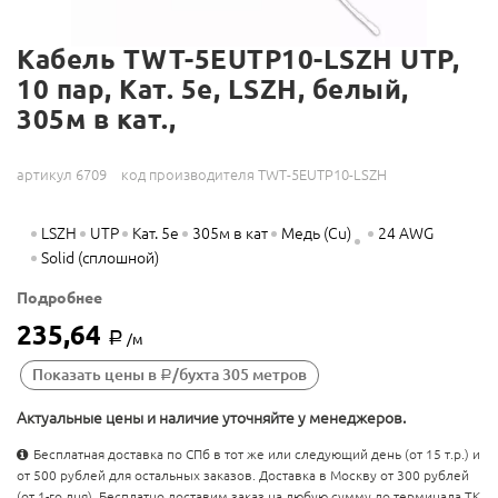
Кабель TWT-5EUTP10-LSZH UTP,
10 пар, Кат. 5e, LSZH, белый,
305м в кат.,
артикул 6709
код производителя TWT-5EUTP10-LSZH
LSZH
UTP
Кат. 5e
305м в кат
Медь (Cu)
24 AWG
Solid (сплошной)
Подробнее
235,64
Р
/м
Показать цены в
/бухта 305 метров
Р
Актуальные цены и наличие уточняйте у менеджеров.
Бесплатная доставка по СПб в тот же или следующий день (от 15 т.р.) и
от 500 рублей для остальных заказов. Доставка в Москву от 300 рублей
(от 1-го дня). Бесплатно доставим заказ на любую сумму до терминала ТК