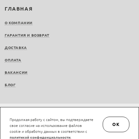
ГЛАВНАЯ
О КОМПАНИИ
ГАРАНТИЯ И ВОЗВРАТ
ДОСТАВКА
ОПЛАТА
ВАКАНСИИ
БЛОГ
Не является публичной офертой © LAN-art.ru, 2013—2026. Все права защищены.
Продолжая работу с сайтом, вы подтверждаете
Политика конфиденциальности.
Положение об обработке и защите персональных
OK
свое согласие на использование файлов
данных.
cookie и обработку данных в соответствии с
политикой конфиденциальности
.