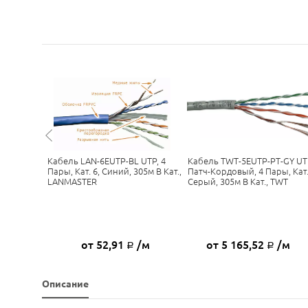
Кабель LAN-6EUTP-BL UTP, 4
Кабель TWT-5EUTP-PT-GY UT
IST, UTP4-
Пары, Кат. 6, Синий, 305м В Кат.,
Патч-Кордовый, 4 Пары, Кат.
TWCS
LANMASTER
Серый, 305м В Кат., TWT
/м
от 52,91
/м
от 5 165,52
/м
Р
Р
Описание