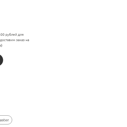
 500 рублей для
 доставим заказ на
е)
aster