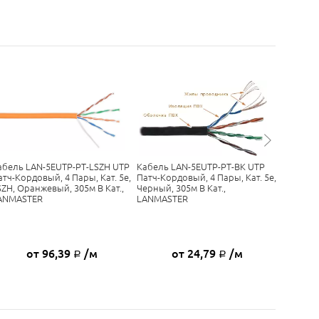
абель LAN-5EUTP-PT-LSZH UTP
Кабель LAN-5EUTP-PT-BK UTP
Кабель 
атч-Кордовый, 4 Пары, Кат. 5e,
Патч-Кордовый, 4 Пары, Кат. 5e,
4 Пары, 
SZH, Оранжевый, 305м В Кат.,
Черный, 305м В Кат.,
Кат., Се
ANMASTER
LANMASTER
от 96,39
/м
от 24,79
/м
Р
Р