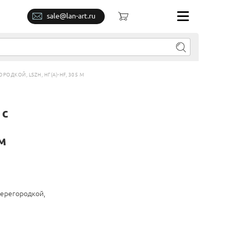
sale@lan-art.ru
РОДКОЙ, LSZH, НГ(A)-HF, 305 М
 с
м
перегородкой,