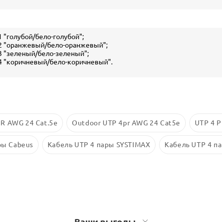
1 "голубой/бело-голубой";
2 "оранжевый/бело-оранжевый";
3 "зеленый/бело-зеленый";
4 "коричневый/бело-коричневый".
R AWG 24 Cat.5e
Outdoor UTP 4pr AWG 24 Cat5e
UTP 4 
ры Cabeus
Кабель UTP 4 пары SYSTIMAX
Кабель UTP 4 п
Ваши выгоды