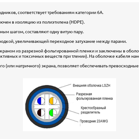
дников, соответствует требованиям категории 6А.
чен в изоляцию из полиэтилена (HDPE).
ным шагом, составляют одну витую пару.
ородкой, увеличивающей переходное затухание между парами.
раном из разрезной фольгированной пленки и заключены в оболоч
активных и токсичных веществ при тлении). На оболочке кабеля н
 (или матричного) экрана, позволяет обеспечивать превосходные