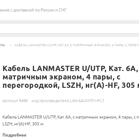
ие c доставкой по России и СНГ
АРЫ
КАБЕЛЬ LANMASTER U/UTP, КАТ. 6A, С МАТРИЧНЫМ ЭКРАНОМ, 4 ПАРЫ, С ПЕРЕГО
Кабель LANMASTER U/UTP, Кат. 6A,
матричным экраном, 4 пары, с
перегородкой, LSZH, нг(A)-HF, 305 
артикул 9488
код производителя LAN-6AUMTP-HFLT
Кабель LANMASTER U/UTP, Кат. 6A, с матричным экраном, 4 пары, с 
LSZH, нг(A)-HF, 305 м
Подробнее