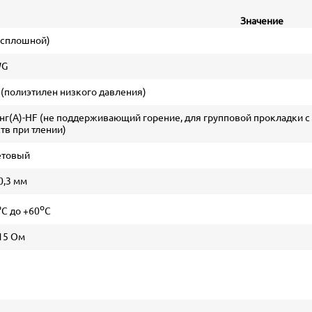
Значение
 (сплошной)
WG
(полиэтилен низкого давления)
 нг(A)-HF (не поддерживающий горение, для групповой прокладки с
тв при тлении)
етовый
 0,3 мм
o
o
С до +60
С
 15 Ом