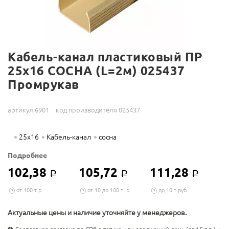
Кабель-канал пластиковый ПР
25х16 СОСНА (L=2м) 025437
Промрукав
артикул 6901
код производителя 025437
25х16
Кабель-канал
сосна
Подробнее
102,38
105,72
111,28
Р
Р
Р
от 100 т.р.
от 10 до 100 т. р.
до 10 т.руб
Актуальные цены и наличие уточняйте у менеджеров.