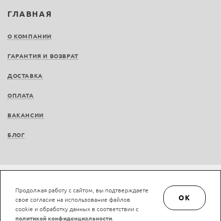
ГЛАВНАЯ
О КОМПАНИИ
ГАРАНТИЯ И ВОЗВРАТ
ДОСТАВКА
ОПЛАТА
ВАКАНСИИ
БЛОГ
Не является публичной офертой © LAN-art.ru, 2013—2026. Все права защищены.
Продолжая работу с сайтом, вы подтверждаете
Политика конфиденциальности.
Положение об обработке и защите персональных
OK
свое согласие на использование файлов
данных.
cookie и обработку данных в соответствии с
политикой конфиденциальности
.