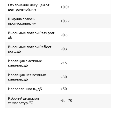
Отклонение несущей от
±0.01
центральной, нм
Ширина полосы
±0,22
пропускания, нм
Вносимые потери Pass-port,
≤0.8
дБ
Вносимые потери Reflect-
≤0,7
port, дБ
Изоляция смежных
<15
каналов, дБ
Изоляция несмежных
>30
каналов, дБ
Направленность, дБ
>50
Рабочий диапазон
-5.. +70
температур, ℃