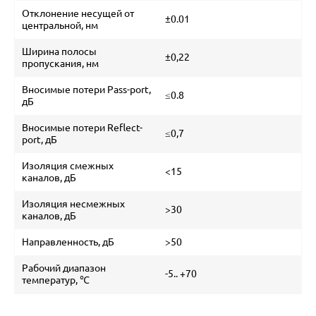
Отклонение несущей от
±0.01
центральной, нм
Ширина полосы
±0,22
пропускания, нм
Вносимые потери Pass-port,
≤0.8
дБ
Вносимые потери Reflect-
≤0,7
port, дБ
Изоляция смежных
<15
каналов, дБ
Изоляция несмежных
>30
каналов, дБ
Направленность, дБ
>50
Рабочий диапазон
-5.. +70
температур, ℃