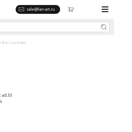
sale@lan-art.ru
FT-41 (1410 НМ)
: ≤0.55
й