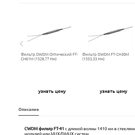
Фильтр DWDM Оптический FT-
Фильтр DWDM FT-CH30M
0M
CH61M (1528,77 Нм)
(1553,33 Нм)
ну
узнать цену
узнать цену
Описание
CWDM фильтр FT-41
с длиной волны 1410 нм в стеклян
модулей или MUX/DMUX систем.