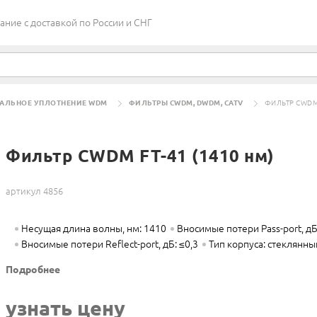
ие c доставкой по России и СНГ
РАЛЬНОЕ УПЛОТНЕНИЕ WDM
ФИЛЬТРЫ CWDM, DWDM, CATV
ФИЛЬТР CWDM 
Фильтр CWDM FT-41 (1410 нм)
артикул 4856
Несущая длина волны, нм: 1410
Вносимые потери Pass-port, дБ
Вносимые потери Reflect-port, дБ: ≤0,3
Тип корпуса: стеклянны
Подробнее
узнать цену