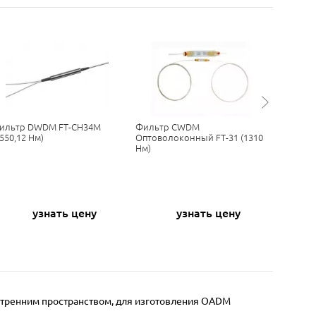
ильтр DWDM FT-CH34M
Фильтр CWDM
Фильтр 
1550,12 Нм)
Оптоволоконный FT-31 (1310
55M (155
Нм)
узнать цену
узнать цену
нутренним пространством, для изготовления OADM