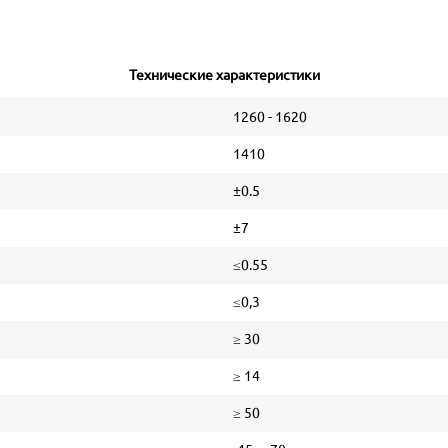
Технические характеристики
1260 - 1620
1410
±0.5
±7
≤0.55
≤0,3
≥ 30
≥ 14
≥ 50