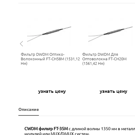
Фильтр DWDM Оптико-
Фильтр DWDM Для
1 (1310
Волоконный FT-CH58M (1531,12
Оптоволокна FT-CH20M
Нм)
(1561,42 Нм)
ну
узнать цену
узнать цену
Описание
CWDM фильтр FT-35М
с длиной волны 1350 нм в метал
модулей или MUX/DMUX систем.