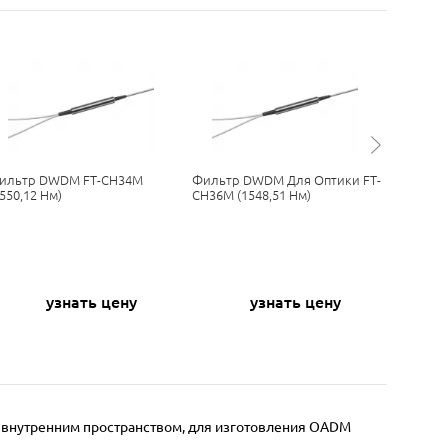
ильтр DWDM FT-CH34M
Фильтр DWDM Для Оптики FT-
Фильтр
1550,12 Нм)
CH36M (1548,51 Нм)
(1563,86
узнать цену
узнать цену
м внутренним пространством, для изготовления OADM