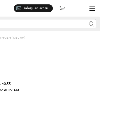
sale@lan-art.ru
FT-35M (1350 НМ)
: ≤0.55
ская гильза