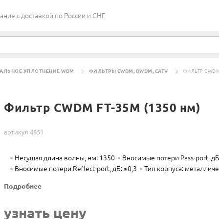
ие c доставкой по России и СНГ
РАЛЬНОЕ УПЛОТНЕНИЕ WDM
ФИЛЬТРЫ CWDM, DWDM, CATV
ФИЛЬТР CWDM 
Фильтр CWDM FT-35M (1350 нм)
артикул 4851
Несущая длина волны, нм: 1350
Вносимые потери Pass-port, дБ
Вносимые потери Reflect-port, дБ: ≤0,3
Тип корпуса: металличе
Подробнее
узнать цену