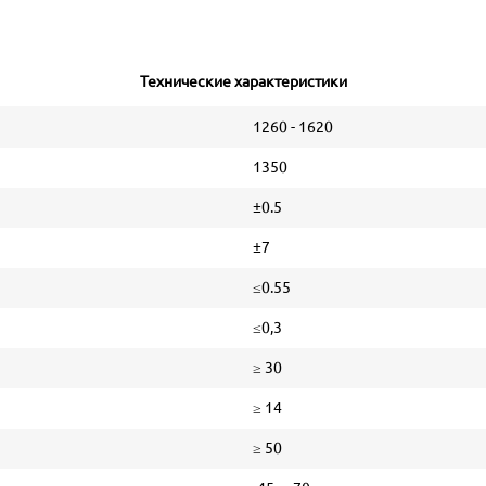
Технические характеристики
1260 - 1620
1350
±0.5
±7
≤0.55
≤0,3
≥ 30
≥ 14
≥ 50